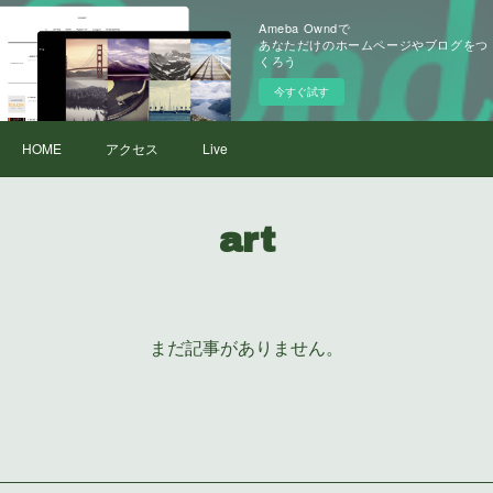
Ameba Owndで
あなただけのホームページやブログをつ
くろう
今すぐ試す
HOME
アクセス
Live
art
まだ記事がありません。